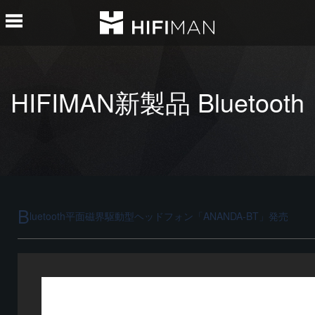
HIFIMAN新製品 Bluetooth
平面磁界駆動型ヘッドフォ
B
luetooth平面磁界駆動型ヘッドフォン「ANANDA-BT」発売
ン「ANANDA-BT」発売の