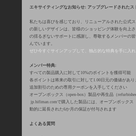
エキサイティングなお知らせ
:
アップグレードされたス
私たちは喜びを感じており、リニューアルされた公式ス
の新しいデザインは、皆様のショッピング体験を向上さ
の揺るぎないサポートに感謝し、尊敬するメンバーの皆
んでいます。
ぜひ今すぐサインアップして
、独占的な特典を手に入れ
メンバー特典
:
すべての製品購入に対して10%のポイントを獲得可能
各ポイントは将来の取引に対して
1.00
日元の価値があり
追加割引のための専用クーポンを入手してください
オープンボックス（
open-box
）製品や再生品（
refurbishe
jp.hifiman.com
で購入した製品には、
オープンボックス
動的に延長された
6
か月の保証が付与されます
よくある質問