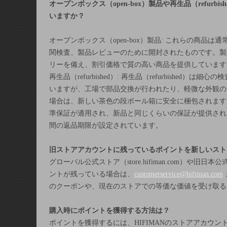
オープンボックス
（
open-box
）
製品や再生品
（
refurbis
いますか？
オープンボックス（
open-box
）製品:
これらの商品は通
関検査、製品レビューのために開封されたものです。製
リーを備え、割引価格で質の高い商品を提供しています
再生品（
refurbished
）: 再生品（
refurbished
）
は細心の検
いますが、工場で部品交換が行われたり、軽微な外観の
場合は、新しい茶色の段ボール箱に安全に梱包されます
準保証が適用され、新品と同じくらいの保証が提供され
間の返品期限が設定されています。
旧ストアアカウントに残っているポイントを新しいスト
グローバル公式ストア（
store.hifiman.com
）や旧日本公
ントが残っている場合は、
customerservice@hifiman.com
のクーポンや、現在のストアでの等価な価値を受け取る
購入時にポイントを獲得する方法は？
ポイントを獲得するには、
HIFIMAN
のストアアカウン