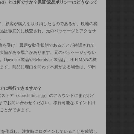
hed
）
とは何ですか？保証
/
返品ポリシーはどうなって
常、顧客が購入を取り消したものであるか、現地の税
品は徹底的に検査され、元のパッケージとアクセサ
。
査を受け、最適な動作状態であることが確認されて
欠陥がある場合があります。元のパッケージがない
。
Open-box
製品や
Refurbished
製品は、
HIFIMAN
の標
ます。商品に理由を問わず不満がある場合は、
30
日
アに移行できますか？
式ストア（
store.hifiman.jp
）のアカウントにまだポイ
までお問い合わせください。移行可能なポイント用
ことができます。
トを作成し、注文時にログインしていることを確認し