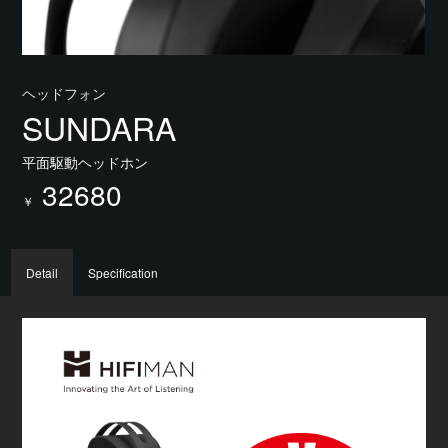
ヘッドフォン
SUNDARA
平面駆動ヘッドホン
32680
￥
Detail
Specification
周波
イン
感度
重量