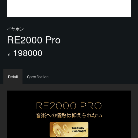
イヤホン
RE2000 Pro
198000
￥
Detail
Specification
再生
イン
音圧
イヤ