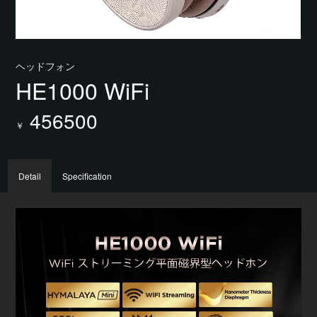
ヘッドフォン
HE1000 WiFi
456500
￥
Detail
Specification
周波
ト、
対応
ネイ
待機
充電
Bl