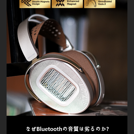
Wi
動作
正味
チャ
DA
TH
Bl